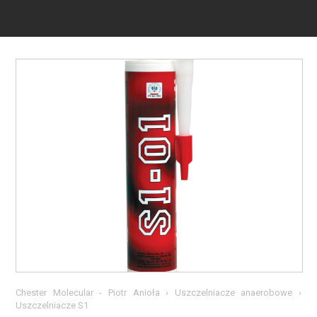
Chester Molecular - Piotr Anioła
›
Uszczelniacze anaerobowe
›
Uszczelniacze S1