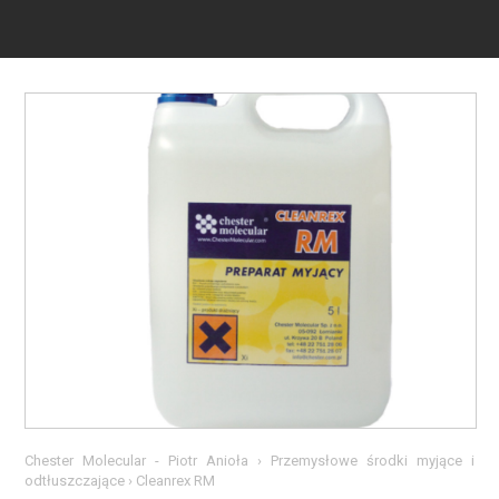
Chester Molecular - Piotr Anioła
›
Przemysłowe środki myjące i
odtłuszczające
›
Cleanrex RM