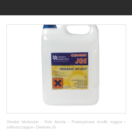
Chester Molecular - Piotr Anioła
›
Przemysłowe środki myjące i
odtłuszczające
›
Cleanrex JG